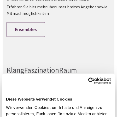
Erfahren Sie hier mehr über unser breites Angebot sowie
Mitmachmöglichkeiten.
Ensembles
KlangFaszinationRaum
Erfahren Sie mehr über die Musik an der im Jahre 1025
geweihten Stiftskirche Kaufungen.
Auch Hintergrundinformationen zu unseren Orgeln finden
Diese Webseite verwendet Cookies
Sie hier.
Wir verwenden Cookies, um Inhalte und Anzeigen zu
personalisieren, Funktionen für soziale Medien anbieten