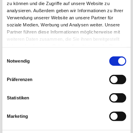
KlangFaszinationRaum
zu können und die Zugriffe auf unsere Website zu
analysieren. Außerdem geben wir Informationen zu Ihrer
Verwendung unserer Website an unsere Partner für
soziale Medien, Werbung und Analysen weiter. Unsere
Partner führen diese Informationen möglicherweise mit
weiteren Daten zusammen, die Sie ihnen bereitgestellt
Singschule für Kinder &
haben oder die sie im Rahmen Ihrer Nutzung der Dienste
gesammelt haben.
Jugendliche
Einwilligungsauswahl
Notwendig
Wir haben ein breites Angebot an Aktivitäten für Kinder
und Jugendliche; das reicht von altersgestuften Chören
Präferenzen
über Freizeiten und Konzerte sowie internationalen
Begegnungen.
Statistiken
Kommt gern und seid dabei!
Marketing
Evangelische Singschule Kaufungen