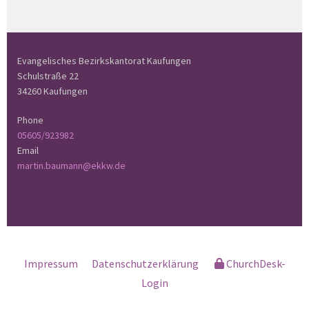
Evangelisches Bezirkskantorat Kaufungen
Schulstraße 22
34260 Kaufungen
Phone
05605/923982
Email
martin.baumann@ekkw.de
Impressum
Datenschutzerklärung
ChurchDesk-
Login