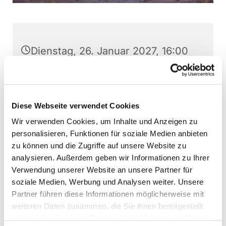
Dienstag, 26. Januar 2027, 16:00
Uhr
Stephanushaus Oberkaufungen,
Diese Webseite verwendet Cookies
Schulstr. 22, 34260 Kaufungen
Wir verwenden Cookies, um Inhalte und Anzeigen zu
personalisieren, Funktionen für soziale Medien anbieten
Spatzenchor Kaufungen, Martin
zu können und die Zugriffe auf unsere Website zu
Baumann (Leitung)
analysieren. Außerdem geben wir Informationen zu Ihrer
Verwendung unserer Website an unsere Partner für
soziale Medien, Werbung und Analysen weiter. Unsere
Partner führen diese Informationen möglicherweise mit
Interessierte Kinder können jederzeit - außer
weiteren Daten zusammen, die Sie ihnen bereitgestellt
direkt vor Aufführungen - bei den Chorproben
haben oder die sie im Rahmen Ihrer Nutzung der Dienste