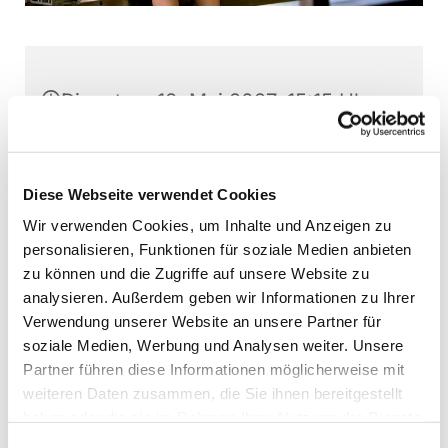
Dienstag, 18. Mai 2027, 15:15 Uhr
Stephanushaus Oberkaufungen,
Schulstr. 22, 34260 Kaufungen
Diese Webseite verwendet Cookies
Wir verwenden Cookies, um Inhalte und Anzeigen zu
Mäusechor Kaufungen, Martin
personalisieren, Funktionen für soziale Medien anbieten
Baumann (Leitung)
zu können und die Zugriffe auf unsere Website zu
analysieren. Außerdem geben wir Informationen zu Ihrer
Verwendung unserer Website an unsere Partner für
soziale Medien, Werbung und Analysen weiter. Unsere
Partner führen diese Informationen möglicherweise mit
Interessierte Kinder können jederzeit - außer
weiteren Daten zusammen, die Sie ihnen bereitgestellt
direkt vor Aufführungen - bei den Chorproben
haben oder die sie im Rahmen Ihrer Nutzung der Dienste
schnuppern. Nehmen Sie bitte vorher Kontakt
gesammelt haben.
auf.
Einwilligungsauswahl