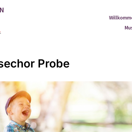
EN
Willkomm
Mus
echor Probe