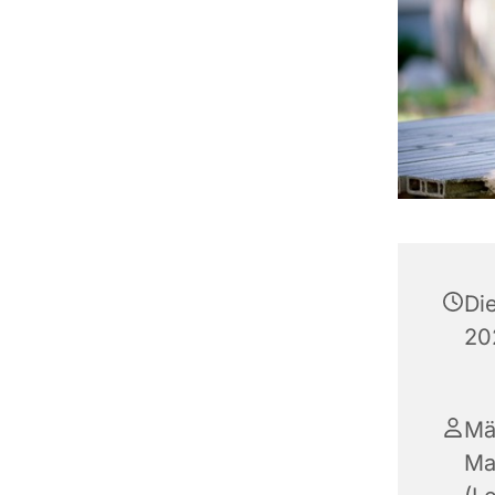
Di
20
Mä
Ma