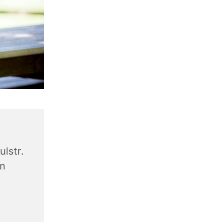
lstr.
en