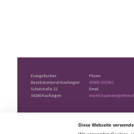
Evangelisches
Phone
Bezirkskantorat Kaufungen
05605/923982
Schulstraße 22
Email
34260 Kaufungen
martin.baumann@ekkw.d
Diese Webseite verwende