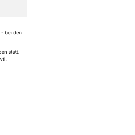
 - bei den
en statt.
tl.