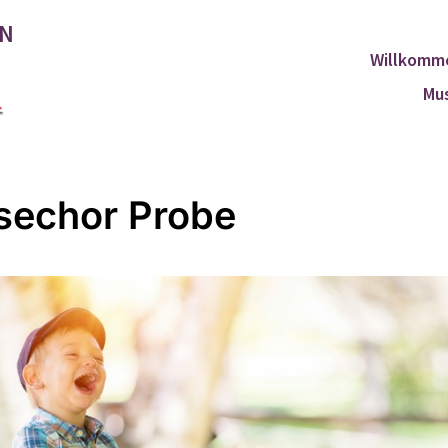
EN
Willkomm
Mus
echor Probe