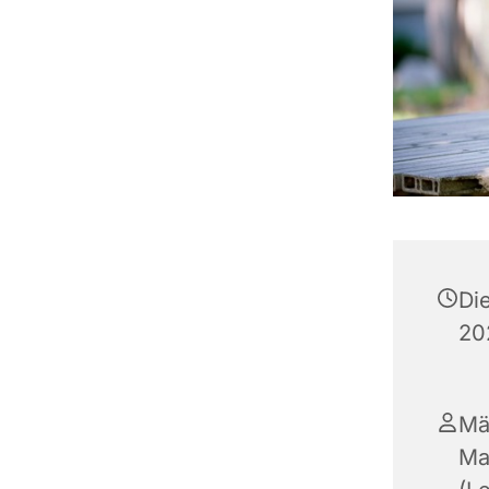
Di
20
Mä
Ma