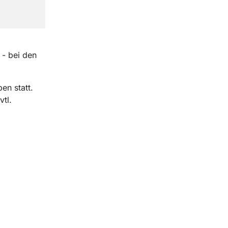
 - bei den
en statt.
tl.