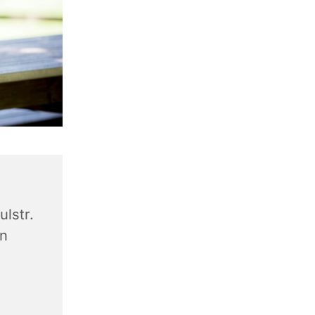
lstr.
en