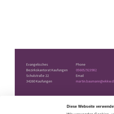
Evangelisches
Phone
Bezirkskantorat Kaufungen
05605/923982
Schulstraße 22
Email
34260 Kaufungen
martin.baumann@ekkw.d
Diese Webseite verwende