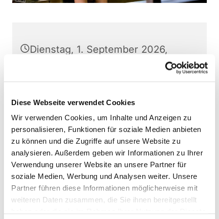
Dienstag, 1. September 2026,
15:15 Uhr
Stephanushaus Oberkaufungen,
Diese Webseite verwendet Cookies
Schulstr. 22, 34260 Kaufungen
Wir verwenden Cookies, um Inhalte und Anzeigen zu
personalisieren, Funktionen für soziale Medien anbieten
Mäusechor Kaufungen, Martin
zu können und die Zugriffe auf unsere Website zu
Baumann (Leitung)
analysieren. Außerdem geben wir Informationen zu Ihrer
Verwendung unserer Website an unsere Partner für
soziale Medien, Werbung und Analysen weiter. Unsere
Partner führen diese Informationen möglicherweise mit
Interessierte Kinder können jederzeit - außer
weiteren Daten zusammen, die Sie ihnen bereitgestellt
direkt vor Aufführungen - bei den Chorproben
haben oder die sie im Rahmen Ihrer Nutzung der Dienste