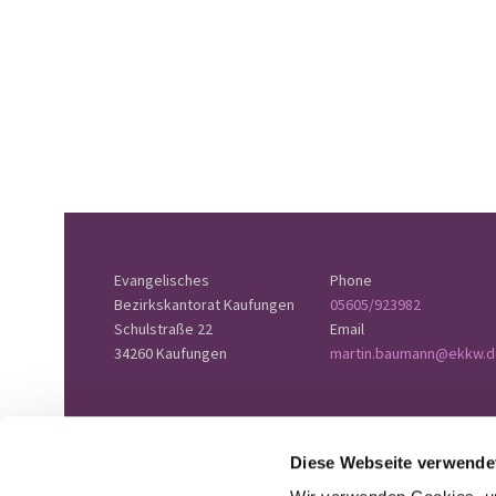
Evangelisches
Phone
Bezirkskantorat Kaufungen
05605/923982
Schulstraße 22
Email
34260 Kaufungen
martin.baumann@ekkw.d
Diese Webseite verwende