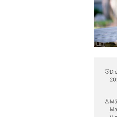
Di
20
Mä
Ma