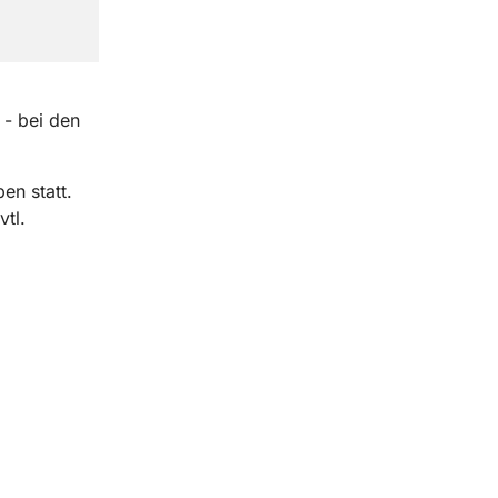
 - bei den
en statt.
tl.