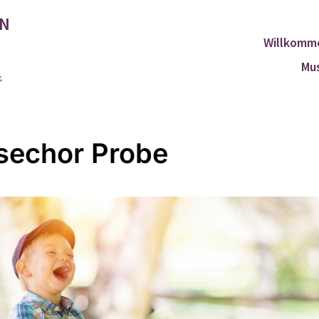
EN
Willkomm
Mus
echor Probe