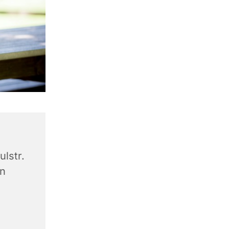
lstr.
en