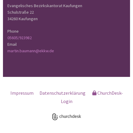
Evangelisches Bezirkskantorat Kaufungen
Schulstraße 22
34260 Kaufungen
Phone
05605/923982
Email
martin.baumann@ekkw.de
Impressum
Datenschutzerklärung
ChurchDesk-
Login