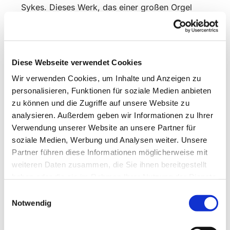
Sykes. Dieses Werk, das einer großen Orgel
viele Klangfarben und eine große dynamische
Bandbreite abverlangt, erklingt auf der Noeske-
Orgel von 1974/1980. Auf der Wilhelm-Orgel
von 1802 wird die Passacaglia in d BuxWV 161
Diese Webseite verwendet Cookies
von Dietrich Buxtehude gespielt. Dieses Werk
Wir verwenden Cookies, um Inhalte und Anzeigen zu
des Lübecker Komponisten wird mit der großen
personalisieren, Funktionen für soziale Medien anbieten
astronomischen Uhr, die in Buxtehudes
zu können und die Zugriffe auf unsere Website zu
Wirkungsstätte St. Marien aufgestellt war und
analysieren. Außerdem geben wir Informationen zu Ihrer
die Stellung der damals bekannten sieben
Verwendung unserer Website an unsere Partner für
Planeten anzeigte, in Verbindung gebracht. Es
soziale Medien, Werbung und Analysen weiter. Unsere
spielt Martin Baumann. Als Orgelassistent wirkt
Partner führen diese Informationen möglicherweise mit
Thorben Scholz mit.
weiteren Daten zusammen, die Sie ihnen bereitgestellt
Passend zu den Werken haben sich zwei
haben oder die sie im Rahmen Ihrer Nutzung der Dienste
Kaufunger Institutionen mit den Kompositionen
gesammelt haben.
Einwilligungsauswahl
beschäftigt: Der Kunst_R_A_U_M Kaufungen, ein
Notwendig
Kunst- und Kreativangebot unter der Leitung
von Peter Eckhardt, bdks (Baunataler Diakonie