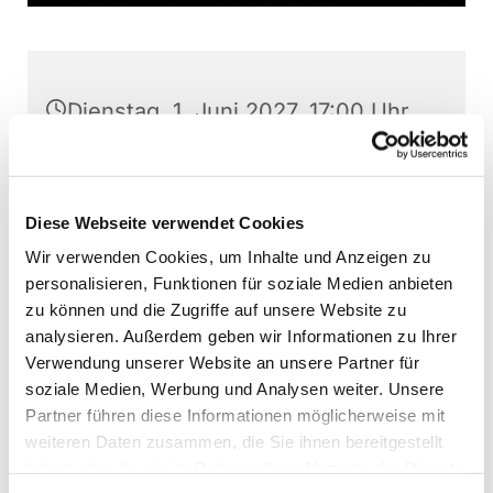
Dienstag, 1. Juni 2027, 17:00 Uhr
Stephanushaus Oberkaufungen,
Schulstraße 22, 34260 Kaufungen
Diese Webseite verwendet Cookies
Wir verwenden Cookies, um Inhalte und Anzeigen zu
Kinderchor Kaufungen, Martin
personalisieren, Funktionen für soziale Medien anbieten
Baumann (Leitung)
zu können und die Zugriffe auf unsere Website zu
analysieren. Außerdem geben wir Informationen zu Ihrer
Verwendung unserer Website an unsere Partner für
soziale Medien, Werbung und Analysen weiter. Unsere
Interessierte Kinder können jederzeit - außer
Partner führen diese Informationen möglicherweise mit
direkt vor Aufführungen - bei den Chorproben
weiteren Daten zusammen, die Sie ihnen bereitgestellt
schnuppern. Nehmen Sie bitte vorher Kontakt
haben oder die sie im Rahmen Ihrer Nutzung der Dienste
auf.