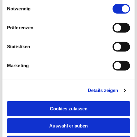
gesammelt haben.
Einwilligungsauswahl
Notwendig
In den Schulferien und an Feiertagen finden
keine regulären Chorproben statt.
Chormitglieder informieren sich bitte anhand
Präferenzen
des Probenplans über evtl. ausfallende oder in
andere Räume verlegte Proben.
Statistiken
Marketing
Details zeigen
Cookies zulassen
Auswahl erlauben