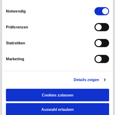
schnuppern. Nehmen Sie bitte vorher Kontakt
gesammelt haben.
Einwilligungsauswahl
auf.
Notwendig
In den Schulferien und an Feiertagen finden
keine regulären Chorproben statt.
Präferenzen
Chormitglieder informieren sich bitte anhand
des Probenplans über evtl. ausfallende oder in
andere Räume verlegte Proben.
Statistiken
Marketing
Details zeigen
Cookies zulassen
Auswahl erlauben