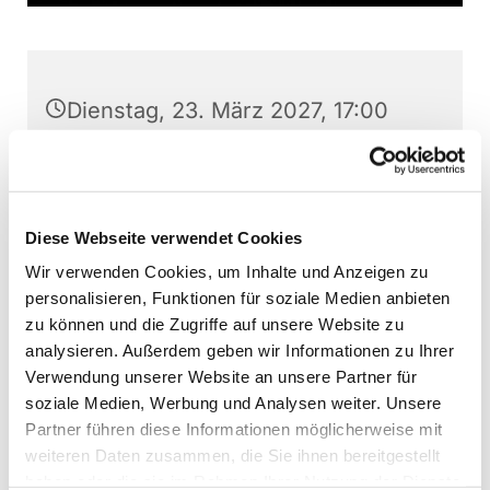
Dienstag, 23. März 2027, 17:00
Uhr
Stephanushaus Oberkaufungen,
Schulstraße 22, 34260 Kaufungen
Diese Webseite verwendet Cookies
Wir verwenden Cookies, um Inhalte und Anzeigen zu
Kinderchor Kaufungen, Martin
personalisieren, Funktionen für soziale Medien anbieten
Baumann (Leitung)
zu können und die Zugriffe auf unsere Website zu
analysieren. Außerdem geben wir Informationen zu Ihrer
Verwendung unserer Website an unsere Partner für
soziale Medien, Werbung und Analysen weiter. Unsere
Partner führen diese Informationen möglicherweise mit
Interessierte Kinder können jederzeit - außer
weiteren Daten zusammen, die Sie ihnen bereitgestellt
direkt vor Aufführungen - bei den Chorproben
haben oder die sie im Rahmen Ihrer Nutzung der Dienste