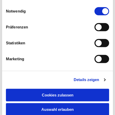
schnuppern. Nehmen Sie bitte vorher Kontakt
gesammelt haben.
Einwilligungsauswahl
auf.
Notwendig
In den Schulferien und an Feiertagen finden
keine regulären Chorproben statt.
Präferenzen
Chormitglieder informieren sich bitte anhand
des Probenplans über evtl. ausfallende oder in
andere Räume verlegte Proben.
Statistiken
Marketing
Details zeigen
Cookies zulassen
Auswahl erlauben