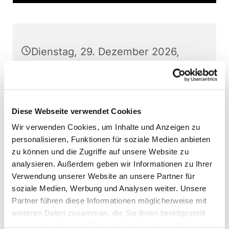
Dienstag, 29. Dezember 2026,
17:00 Uhr
Stephanushaus Oberkaufungen,
Schulstraße 22, 34260 Kaufungen
Diese Webseite verwendet Cookies
Wir verwenden Cookies, um Inhalte und Anzeigen zu
Kinderchor Kaufungen, Martin
personalisieren, Funktionen für soziale Medien anbieten
Baumann (Leitung)
zu können und die Zugriffe auf unsere Website zu
analysieren. Außerdem geben wir Informationen zu Ihrer
Verwendung unserer Website an unsere Partner für
soziale Medien, Werbung und Analysen weiter. Unsere
Partner führen diese Informationen möglicherweise mit
Interessierte Kinder können jederzeit - außer
weiteren Daten zusammen, die Sie ihnen bereitgestellt
direkt vor Aufführungen - bei den Chorproben
haben oder die sie im Rahmen Ihrer Nutzung der Dienste