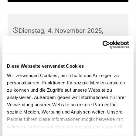
Dienstag, 4. November 2025,
17:00 Uhr
Stephanushaus Oberkaufungen,
Schulstraße 22, 34260 Kaufungen
Diese Webseite verwendet Cookies
Wir verwenden Cookies, um Inhalte und Anzeigen zu
Kinderchor Kaufungen, Martin
personalisieren, Funktionen für soziale Medien anbieten
Baumann (Leitung)
zu können und die Zugriffe auf unsere Website zu
analysieren. Außerdem geben wir Informationen zu Ihrer
Verwendung unserer Website an unsere Partner für
soziale Medien, Werbung und Analysen weiter. Unsere
Partner führen diese Informationen möglicherweise mit
Interessierte Kinder können jederzeit - außer
weiteren Daten zusammen, die Sie ihnen bereitgestellt
direkt vor Aufführungen - bei den Chorproben
haben oder die sie im Rahmen Ihrer Nutzung der Dienste