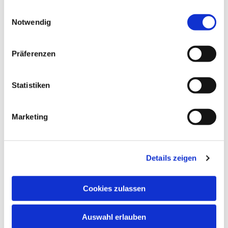
schnuppern. Nehmen Sie bitte vorher Kontakt
gesammelt haben.
Einwilligungsauswahl
auf.
Notwendig
In den Schulferien und an Feiertagen finden
keine regulären Chorproben statt.
Präferenzen
Chormitglieder informieren sich bitte anhand
des Probenplans über evtl. ausfallende oder in
andere Räume verlegte Proben.
Statistiken
Marketing
Details zeigen
Cookies zulassen
Auswahl erlauben