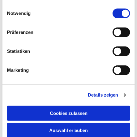
schnuppern. Nehmen Sie bitte vorher Kontakt
gesammelt haben.
Einwilligungsauswahl
auf.
Notwendig
In den Schulferien und an Feiertagen finden
keine regulären Chorproben statt.
Präferenzen
Chormitglieder informieren sich bitte anhand
des Probenplans über evtl. ausfallende oder in
andere Räume verlegte Proben.
Statistiken
Marketing
Details zeigen
Cookies zulassen
Auswahl erlauben