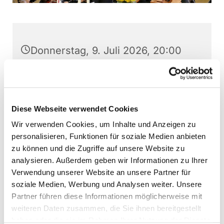
Donnerstag, 9. Juli 2026, 20:00
Uhr
Stephanushaus Oberkaufungen,
Schulstraße 22, 34260 Kaufungen
Diese Webseite verwendet Cookies
Wir verwenden Cookies, um Inhalte und Anzeigen zu
Kaufunger Kantorei, Martin
personalisieren, Funktionen für soziale Medien anbieten
Baumann (Leitung)
zu können und die Zugriffe auf unsere Website zu
analysieren. Außerdem geben wir Informationen zu Ihrer
Verwendung unserer Website an unsere Partner für
soziale Medien, Werbung und Analysen weiter. Unsere
Partner führen diese Informationen möglicherweise mit
Interessierte können jederzeit - außer direkt vor
weiteren Daten zusammen, die Sie ihnen bereitgestellt
Aufführungen - bei den Chorproben
haben oder die sie im Rahmen Ihrer Nutzung der Dienste