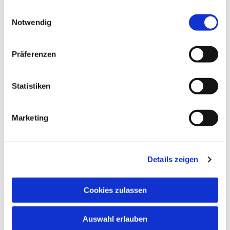
schnuppern. Nehmen Sie bitte vorher Kontakt
gesammelt haben.
Einwilligungsauswahl
auf.
Notwendig
In den Schulferien und an Feiertagen finden
keine regulären Chorproben statt.
Präferenzen
Chormitglieder informieren sich bitte anhand
des Probenplans über evtl. ausfallende oder in
andere Räume verlegte Proben.
Statistiken
Marketing
Details zeigen
Cookies zulassen
Auswahl erlauben