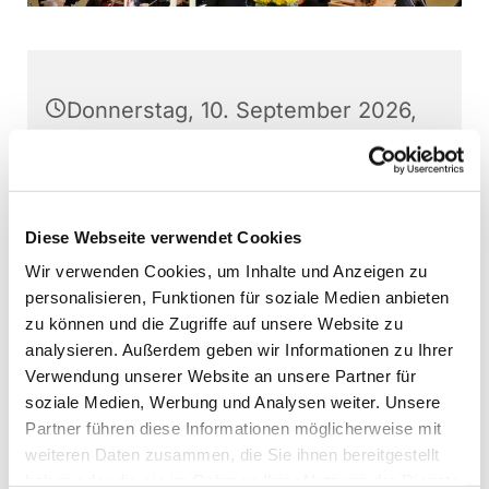
Donnerstag, 10. September 2026,
20:00 Uhr
Stephanushaus Oberkaufungen,
Schulstraße 22, 34260 Kaufungen
Diese Webseite verwendet Cookies
Wir verwenden Cookies, um Inhalte und Anzeigen zu
Kaufunger Kantorei, Martin
personalisieren, Funktionen für soziale Medien anbieten
Baumann (Leitung)
zu können und die Zugriffe auf unsere Website zu
analysieren. Außerdem geben wir Informationen zu Ihrer
Verwendung unserer Website an unsere Partner für
soziale Medien, Werbung und Analysen weiter. Unsere
Partner führen diese Informationen möglicherweise mit
Interessierte können jederzeit - außer direkt vor
weiteren Daten zusammen, die Sie ihnen bereitgestellt
Aufführungen - bei den Chorproben
haben oder die sie im Rahmen Ihrer Nutzung der Dienste