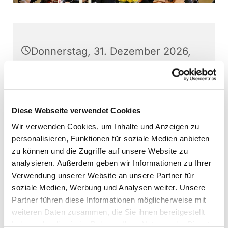
Donnerstag, 31. Dezember 2026,
20:00 Uhr
Stephanushaus Oberkaufungen,
Schulstraße 22, 34260 Kaufungen
Diese Webseite verwendet Cookies
Wir verwenden Cookies, um Inhalte und Anzeigen zu
Kaufunger Kantorei, Martin
personalisieren, Funktionen für soziale Medien anbieten
Baumann (Leitung)
zu können und die Zugriffe auf unsere Website zu
analysieren. Außerdem geben wir Informationen zu Ihrer
Verwendung unserer Website an unsere Partner für
soziale Medien, Werbung und Analysen weiter. Unsere
Partner führen diese Informationen möglicherweise mit
Interessierte können jederzeit - außer direkt vor
weiteren Daten zusammen, die Sie ihnen bereitgestellt
Aufführungen - bei den Chorproben
haben oder die sie im Rahmen Ihrer Nutzung der Dienste