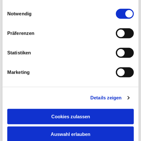
schnuppern. Nehmen Sie bitte vorher Kontakt
gesammelt haben.
Einwilligungsauswahl
auf.
Notwendig
In den Schulferien und an Feiertagen finden
keine regulären Chorproben statt.
Präferenzen
Chormitglieder informieren sich bitte anhand
des Probenplans über evtl. ausfallende oder in
andere Räume verlegte Proben.
Statistiken
Marketing
Details zeigen
Cookies zulassen
Auswahl erlauben