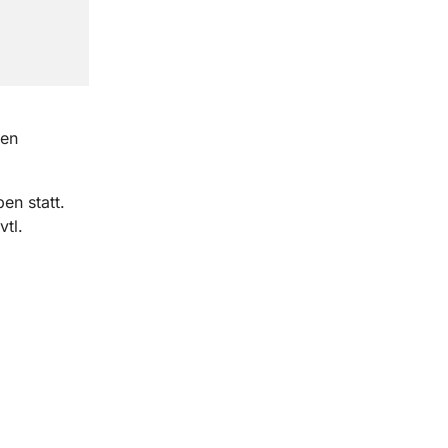
den
en statt.
tl.