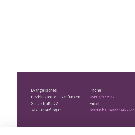
Evangelisches
Phone
Bezirkskantorat Kaufungen
05605/923982
Schulstraße 22
Email
34260 Kaufungen
martin.baumann@ekkw.d