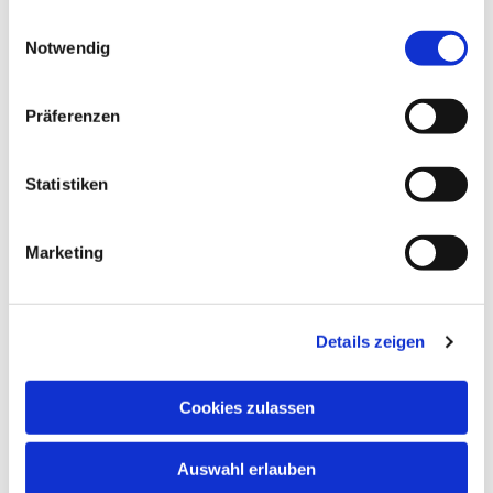
schnuppern. Nehmen Sie bitte vorher Kontakt
gesammelt haben.
Einwilligungsauswahl
auf.
Notwendig
In den Schulferien und an Feiertagen finden
keine regulären Chorproben statt.
Präferenzen
Chormitglieder informieren sich bitte anhand
des Probenplans über evtl. ausfallende oder in
andere Räume verlegte Proben.
Statistiken
Marketing
Details zeigen
Cookies zulassen
Auswahl erlauben