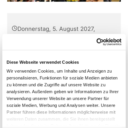
Donnerstag, 5. August 2027,
20:00 Uhr
Stephanushaus Oberkaufungen,
Schulstraße 22, 34260 Kaufungen
Diese Webseite verwendet Cookies
Wir verwenden Cookies, um Inhalte und Anzeigen zu
Kaufunger Kantorei, Martin
personalisieren, Funktionen für soziale Medien anbieten
Baumann (Leitung)
zu können und die Zugriffe auf unsere Website zu
analysieren. Außerdem geben wir Informationen zu Ihrer
Verwendung unserer Website an unsere Partner für
soziale Medien, Werbung und Analysen weiter. Unsere
Partner führen diese Informationen möglicherweise mit
Interessierte können jederzeit - außer direkt vor
weiteren Daten zusammen, die Sie ihnen bereitgestellt
Aufführungen - bei den Chorproben
haben oder die sie im Rahmen Ihrer Nutzung der Dienste