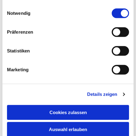
schnuppern. Nehmen Sie bitte vorher Kontakt
gesammelt haben.
Einwilligungsauswahl
auf.
Notwendig
In den Schulferien und an Feiertagen finden
keine regulären Chorproben statt.
Präferenzen
Chormitglieder informieren sich bitte anhand
des Probenplans über evtl. ausfallende oder in
andere Räume verlegte Proben.
Statistiken
Marketing
Details zeigen
Cookies zulassen
Auswahl erlauben