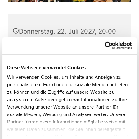
Donnerstag, 22. Juli 2027, 20:00
Uhr
Stephanushaus Oberkaufungen,
Schulstraße 22, 34260 Kaufungen
Diese Webseite verwendet Cookies
Wir verwenden Cookies, um Inhalte und Anzeigen zu
Kaufunger Kantorei, Martin
personalisieren, Funktionen für soziale Medien anbieten
Baumann (Leitung)
zu können und die Zugriffe auf unsere Website zu
analysieren. Außerdem geben wir Informationen zu Ihrer
Verwendung unserer Website an unsere Partner für
soziale Medien, Werbung und Analysen weiter. Unsere
Partner führen diese Informationen möglicherweise mit
Interessierte können jederzeit - außer direkt vor
weiteren Daten zusammen, die Sie ihnen bereitgestellt
Aufführungen - bei den Chorproben
haben oder die sie im Rahmen Ihrer Nutzung der Dienste