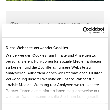
Dienstag, 15. Juni 2027, 18:15 Uhr
Stephanushaus Oberkaufungen,
Schulstr. 22, 34260 Kaufungen
Diese Webseite verwendet Cookies
Wir verwenden Cookies, um Inhalte und Anzeigen zu
Jugendchor Kaufungen, Martin
personalisieren, Funktionen für soziale Medien anbieten
Baumann (Leitung)
zu können und die Zugriffe auf unsere Website zu
analysieren. Außerdem geben wir Informationen zu Ihrer
Verwendung unserer Website an unsere Partner für
soziale Medien, Werbung und Analysen weiter. Unsere
Partner führen diese Informationen möglicherweise mit
Interessierte Jugendliche können jederzeit -
weiteren Daten zusammen, die Sie ihnen bereitgestellt
außer direkt vor Aufführungen - bei den
haben oder die sie im Rahmen Ihrer Nutzung der Dienste
Chorproben schnuppern. Bitte vorher Kontakt
gesammelt haben.
aufnehmen.
Einwilligungsauswahl