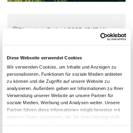
Dienstag, 8. Juni 2027, 18:15 Uhr
Stephanushaus Oberkaufungen,
Schulstr. 22, 34260 Kaufungen
Diese Webseite verwendet Cookies
Wir verwenden Cookies, um Inhalte und Anzeigen zu
Jugendchor Kaufungen, Martin
personalisieren, Funktionen für soziale Medien anbieten
Baumann (Leitung)
zu können und die Zugriffe auf unsere Website zu
analysieren. Außerdem geben wir Informationen zu Ihrer
Verwendung unserer Website an unsere Partner für
soziale Medien, Werbung und Analysen weiter. Unsere
Partner führen diese Informationen möglicherweise mit
Interessierte Jugendliche können jederzeit -
weiteren Daten zusammen, die Sie ihnen bereitgestellt
außer direkt vor Aufführungen - bei den
haben oder die sie im Rahmen Ihrer Nutzung der Dienste
Chorproben schnuppern. Bitte vorher Kontakt
gesammelt haben.
aufnehmen.
Einwilligungsauswahl