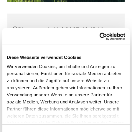
Dienstag, 4. Mai 2027, 18:15 Uhr
Stephanushaus Oberkaufungen,
Schulstr. 22, 34260 Kaufungen
Diese Webseite verwendet Cookies
Wir verwenden Cookies, um Inhalte und Anzeigen zu
Jugendchor Kaufungen, Martin
personalisieren, Funktionen für soziale Medien anbieten
Baumann (Leitung)
zu können und die Zugriffe auf unsere Website zu
analysieren. Außerdem geben wir Informationen zu Ihrer
Verwendung unserer Website an unsere Partner für
soziale Medien, Werbung und Analysen weiter. Unsere
Partner führen diese Informationen möglicherweise mit
Interessierte Jugendliche können jederzeit -
weiteren Daten zusammen, die Sie ihnen bereitgestellt
außer direkt vor Aufführungen - bei den
haben oder die sie im Rahmen Ihrer Nutzung der Dienste
Chorproben schnuppern. Bitte vorher Kontakt
gesammelt haben.
aufnehmen.
Einwilligungsauswahl