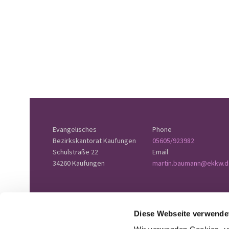
Evangelisches
Phone
Bezirkskantorat Kaufungen
05605/923982
Schulstraße 22
Email
34260 Kaufungen
martin.baumann@ekkw.d
Diese Webseite verwende