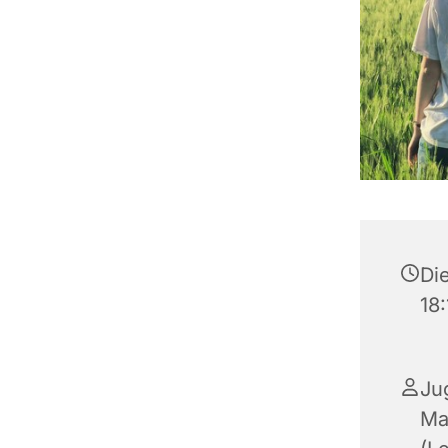
Di
18
Ju
Ma