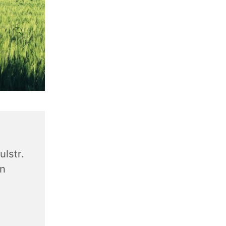
lstr.
en