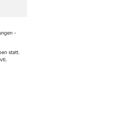
ungen -
en statt.
tl.