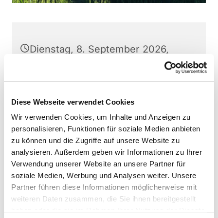
Dienstag, 8. September 2026,
18:15 Uhr
Stephanushaus Oberkaufungen,
Diese Webseite verwendet Cookies
Schulstr. 22, 34260 Kaufungen
Wir verwenden Cookies, um Inhalte und Anzeigen zu
personalisieren, Funktionen für soziale Medien anbieten
Jugendchor Kaufungen, Martin
zu können und die Zugriffe auf unsere Website zu
Baumann (Leitung)
analysieren. Außerdem geben wir Informationen zu Ihrer
Verwendung unserer Website an unsere Partner für
soziale Medien, Werbung und Analysen weiter. Unsere
Partner führen diese Informationen möglicherweise mit
Interessierte Jugendliche können jederzeit -
weiteren Daten zusammen, die Sie ihnen bereitgestellt
außer direkt vor Aufführungen - bei den
haben oder die sie im Rahmen Ihrer Nutzung der Dienste