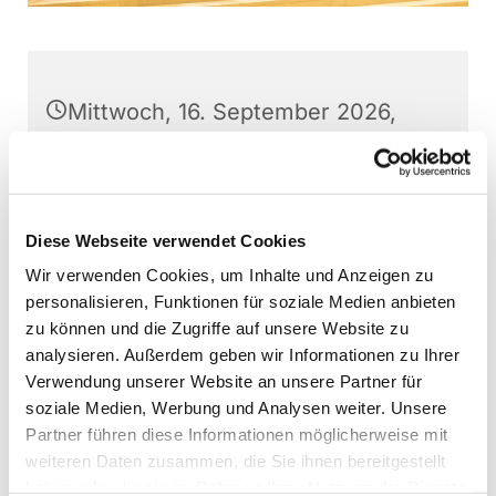
Mittwoch, 16. September 2026,
20:00 Uhr
Stephanushaus Oberkaufungen,
Schulstraße 22, 34260 Kaufungen
Diese Webseite verwendet Cookies
Wir verwenden Cookies, um Inhalte und Anzeigen zu
Gospel- und Jazzchor Kaufungen,
personalisieren, Funktionen für soziale Medien anbieten
Martin Baumann (Leitung)
zu können und die Zugriffe auf unsere Website zu
analysieren. Außerdem geben wir Informationen zu Ihrer
Verwendung unserer Website an unsere Partner für
soziale Medien, Werbung und Analysen weiter. Unsere
Partner führen diese Informationen möglicherweise mit
Interessierte können jederzeit - außer direkt vor
weiteren Daten zusammen, die Sie ihnen bereitgestellt
Aufführungen - bei den Chorproben
haben oder die sie im Rahmen Ihrer Nutzung der Dienste