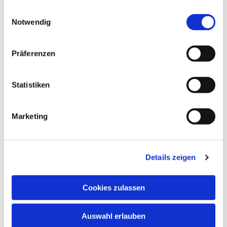
schnuppern. Nehmen Sie bitte vorher Kontakt
gesammelt haben.
Einwilligungsauswahl
auf.
Notwendig
In den Schulferien und an Feiertagen finden
keine regulären Chorproben statt.
Präferenzen
Chormitglieder informieren sich bitte anhand
des Probenplans über evtl. ausfallende oder in
andere Räume verlegte Proben.
Statistiken
Marketing
Details zeigen
Cookies zulassen
Auswahl erlauben