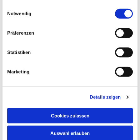
schnuppern. Nehmen Sie bitte vorher Kontakt
gesammelt haben.
Einwilligungsauswahl
auf.
Notwendig
In den Schulferien und an Feiertagen finden
keine regulären Chorproben statt.
Präferenzen
Chormitglieder informieren sich bitte anhand
des Probenplans über evtl. ausfallende oder in
andere Räume verlegte Proben.
Statistiken
Marketing
Details zeigen
Cookies zulassen
Auswahl erlauben