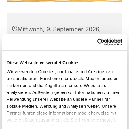
Mittwoch, 9. September 2026,
20:00 Uhr
Stephanushaus Oberkaufungen,
Schulstraße 22, 34260 Kaufungen
Diese Webseite verwendet Cookies
Wir verwenden Cookies, um Inhalte und Anzeigen zu
Gospel- und Jazzchor Kaufungen,
personalisieren, Funktionen für soziale Medien anbieten
Martin Baumann (Leitung)
zu können und die Zugriffe auf unsere Website zu
analysieren. Außerdem geben wir Informationen zu Ihrer
Verwendung unserer Website an unsere Partner für
soziale Medien, Werbung und Analysen weiter. Unsere
Partner führen diese Informationen möglicherweise mit
Interessierte können jederzeit - außer direkt vor
weiteren Daten zusammen, die Sie ihnen bereitgestellt
Aufführungen - bei den Chorproben
haben oder die sie im Rahmen Ihrer Nutzung der Dienste