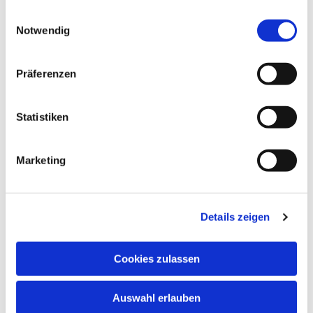
schnuppern. Nehmen Sie bitte vorher Kontakt
gesammelt haben.
Einwilligungsauswahl
auf.
Notwendig
In den Schulferien und an Feiertagen finden
keine regulären Chorproben statt.
Präferenzen
Chormitglieder informieren sich bitte anhand
des Probenplans über evtl. ausfallende oder in
andere Räume verlegte Proben.
Statistiken
Marketing
Details zeigen
Cookies zulassen
Auswahl erlauben