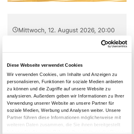
Mittwoch, 12. August 2026, 20:00
Uhr
Stephanushaus Oberkaufungen,
Schulstraße 22, 34260 Kaufungen
Diese Webseite verwendet Cookies
Wir verwenden Cookies, um Inhalte und Anzeigen zu
Gospel- und Jazzchor Kaufungen,
personalisieren, Funktionen für soziale Medien anbieten
Martin Baumann (Leitung)
zu können und die Zugriffe auf unsere Website zu
analysieren. Außerdem geben wir Informationen zu Ihrer
Verwendung unserer Website an unsere Partner für
soziale Medien, Werbung und Analysen weiter. Unsere
Partner führen diese Informationen möglicherweise mit
Interessierte können jederzeit - außer direkt vor
weiteren Daten zusammen, die Sie ihnen bereitgestellt
Aufführungen - bei den Chorproben
haben oder die sie im Rahmen Ihrer Nutzung der Dienste