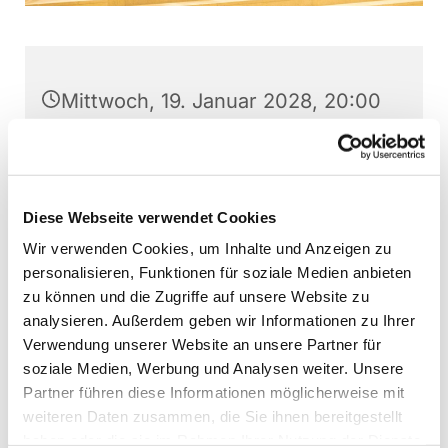
Mittwoch, 19. Januar 2028, 20:00
Uhr
Stephanushaus Oberkaufungen,
Schulstraße 22, 34260 Kaufungen
Diese Webseite verwendet Cookies
Wir verwenden Cookies, um Inhalte und Anzeigen zu
Gospel- und Jazzchor Kaufungen,
personalisieren, Funktionen für soziale Medien anbieten
Martin Baumann (Leitung)
zu können und die Zugriffe auf unsere Website zu
analysieren. Außerdem geben wir Informationen zu Ihrer
Verwendung unserer Website an unsere Partner für
soziale Medien, Werbung und Analysen weiter. Unsere
Partner führen diese Informationen möglicherweise mit
Interessierte können jederzeit - außer direkt vor
weiteren Daten zusammen, die Sie ihnen bereitgestellt
Aufführungen - bei den Chorproben
haben oder die sie im Rahmen Ihrer Nutzung der Dienste