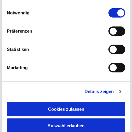
schnuppern. Nehmen Sie bitte vorher Kontakt
gesammelt haben.
Einwilligungsauswahl
auf.
Notwendig
In den Schulferien und an Feiertagen finden
keine regulären Chorproben statt.
Präferenzen
Chormitglieder informieren sich bitte anhand
des Probenplans über evtl. ausfallende oder in
andere Räume verlegte Proben.
Statistiken
Marketing
Details zeigen
Cookies zulassen
Auswahl erlauben