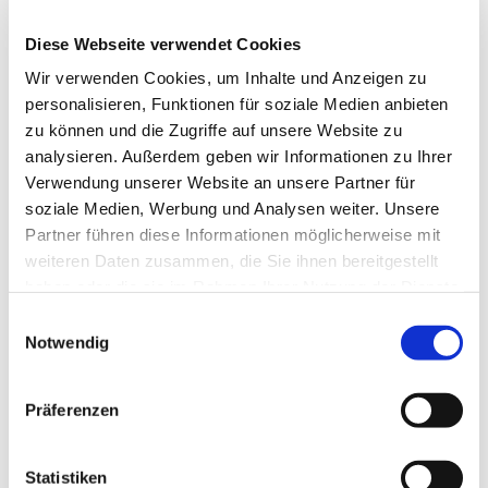
(Liturgie und Predigt), Hanna
Charlotte Witzmann (Sopran),
Diese Webseite verwendet Cookies
Isabell Großmann (Alt), Akihiro
Wir verwenden Cookies, um Inhalte und Anzeigen zu
Nagaki (Tenor), Helmut
personalisieren, Funktionen für soziale Medien anbieten
zu können und die Zugriffe auf unsere Website zu
Weckesser (Bass), Kaufunger
analysieren. Außerdem geben wir Informationen zu Ihrer
Kantorei, Jugendchor Kaufungen,
Verwendung unserer Website an unsere Partner für
Collegium musicum Kaufungen,
soziale Medien, Werbung und Analysen weiter. Unsere
Martin Baumann (Leitung)
Partner führen diese Informationen möglicherweise mit
weiteren Daten zusammen, die Sie ihnen bereitgestellt
haben oder die sie im Rahmen Ihrer Nutzung der Dienste
gesammelt haben.
Einwilligungsauswahl
Notwendig
Im festlichen Kantatengottesdienst am 2.
Weihnachtstag erklingt Bachs Kantate „Unser
Mund sei voll Lachens“ BWV 110. Zum
Präferenzen
Abendmahl wird die Ouvertüre (Orchestersuite)
Nr. 4 D-Dur BWV 1069, ebenfalls von Johann
Statistiken
Sebastian Bach, gespielt. Die