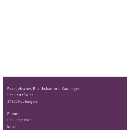
Evangelisches Bezirkskantorat Kaufungen
Schulstraße 22
34260 Kaufungen
Phone
05605/923982
Email